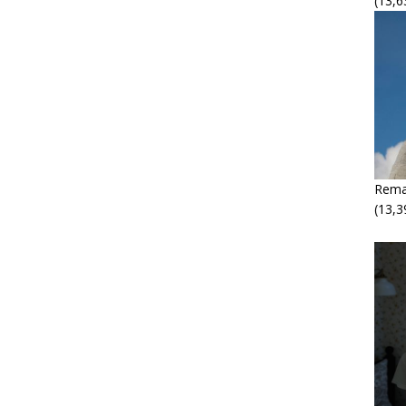
(13,6
Rema
(13,3