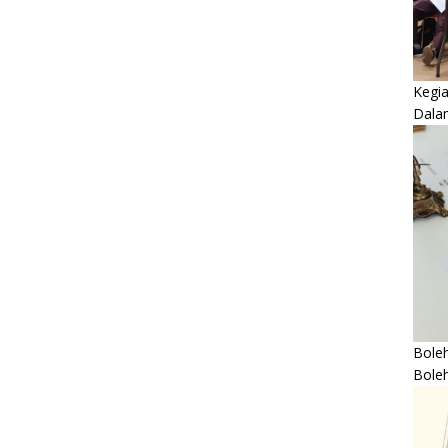
Kegi
Dala
Boleh
Bole