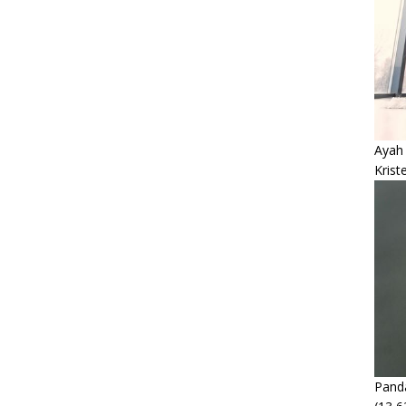
Ayah
Krist
Panda