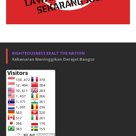
RIGHTEOUSNESS EXALT THE NATION
Kebenaran Meninggikan Derajat Bang
sa