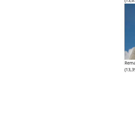
(13,6
Rema
(13,3