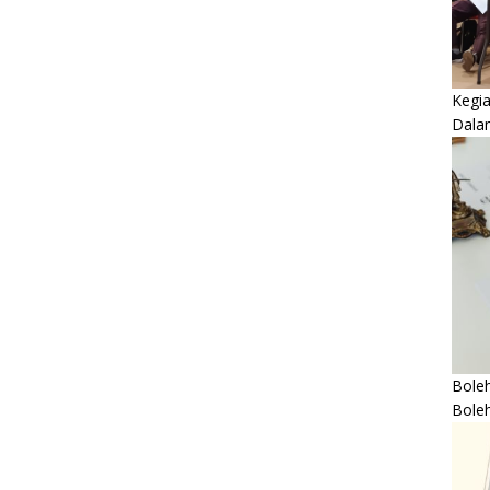
Kegi
Dala
Boleh
Bole