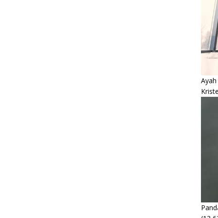
Ayah
Krist
Panda