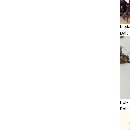
Kegi
Dala
Boleh
Bole