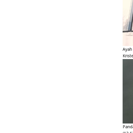
Ayah
Krist
Panda