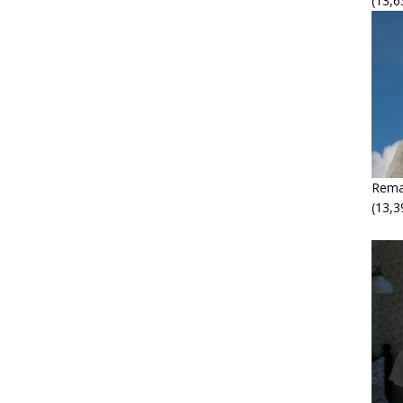
(13,6
Rema
(13,3