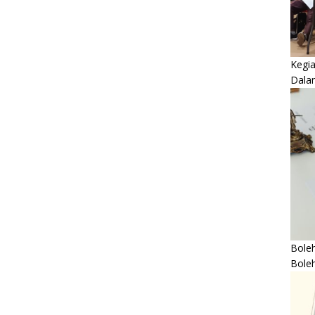
Kegi
Dala
Boleh
Bole