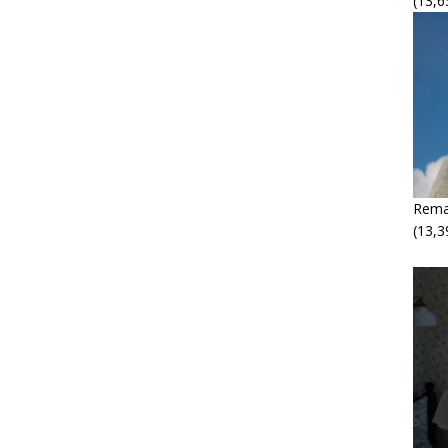
(13,6
Rema
(13,3