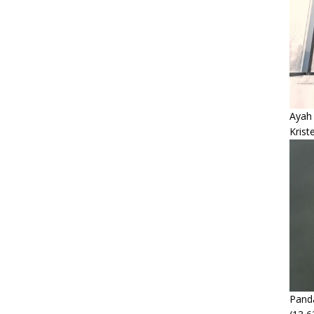
Ayah
Krist
Panda