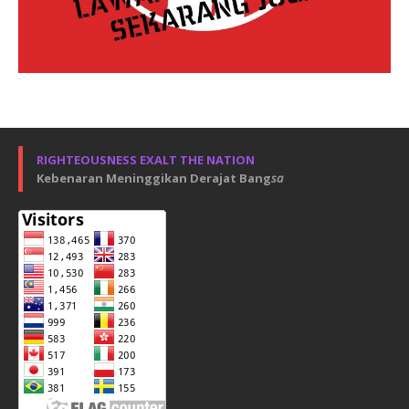
RIGHTEOUSNESS EXALT THE NATION
Kebenaran Meninggikan Derajat Bang
sa