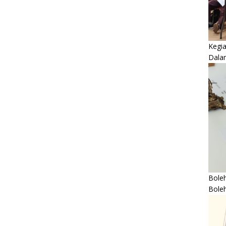
Kegi
Dala
Boleh
Bole