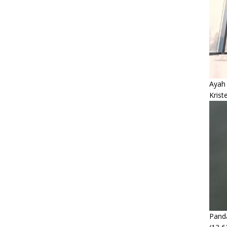
Ayah
Krist
Panda