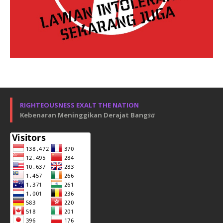
RIGHTEOUSNESS EXALT THE NATION
Kebenaran Meninggikan Derajat Bang
sa