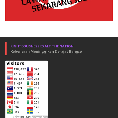
RIGHTEOUSNESS EXALT THE NATION
Kebenaran Meninggikan Derajat Bang
sa