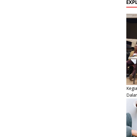
EXP
Kegi
Dala