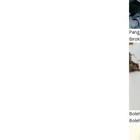
Pangg
Birok
Boleh
Bole