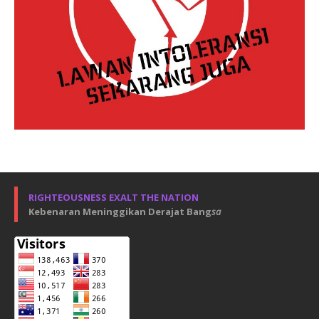
RIGHTEOUSNESS EXALT THE NATION
Kebenaran Meninggikan Derajat Bang
sa