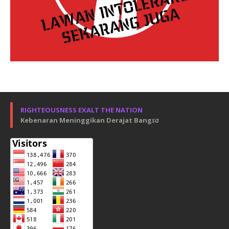
RIGHTEOUSNESS EXALT THE NATION
Kebenaran Meninggikan Derajat Bang
sa