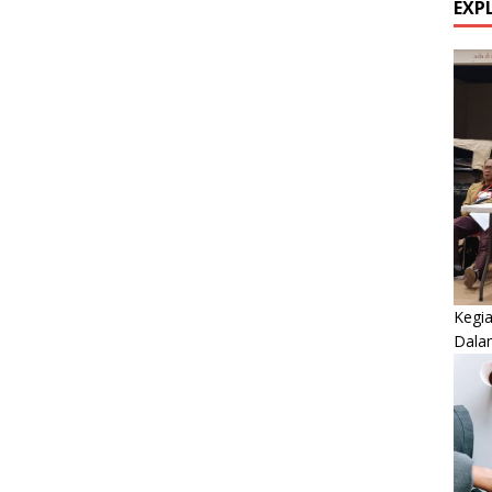
EXP
Kegi
Dala