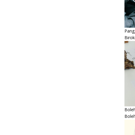
Pangg
Birok
Boleh
Bole