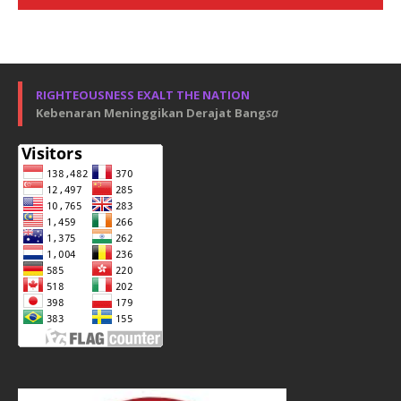
RIGHTEOUSNESS EXALT THE NATION
Kebenaran Meninggikan Derajat Bang
sa