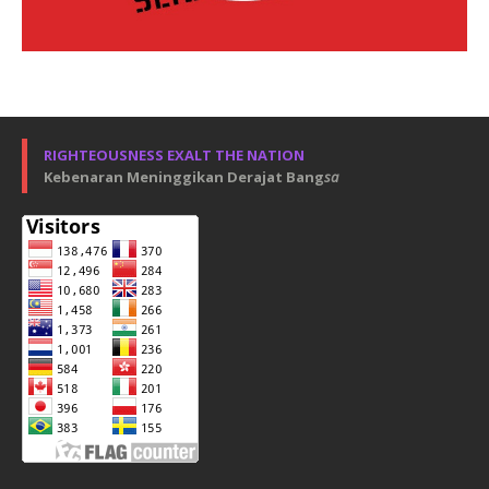
RIGHTEOUSNESS EXALT THE NATION
Kebenaran Meninggikan Derajat Bang
sa