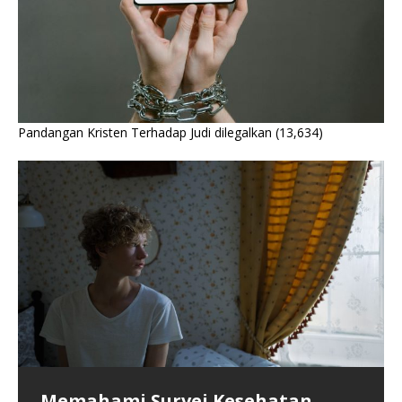
Pandangan Kristen Terhadap Judi dilegalkan
(13,634)
Memahami Survei Kesehatan
Krisis Kesehatan Fisik dan Mental
Kegiatan MKDN Menjadikan Satu