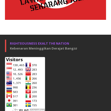
RIGHTEOUSNESS EXALT THE NATION
Kebenaran Meninggikan Derajat Bang
sa