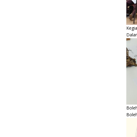
Kegi
Dala
Boleh
Bole