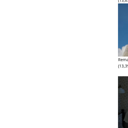
(13,6
Rema
(13,3