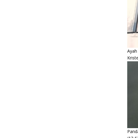
Ayah
Krist
Panda