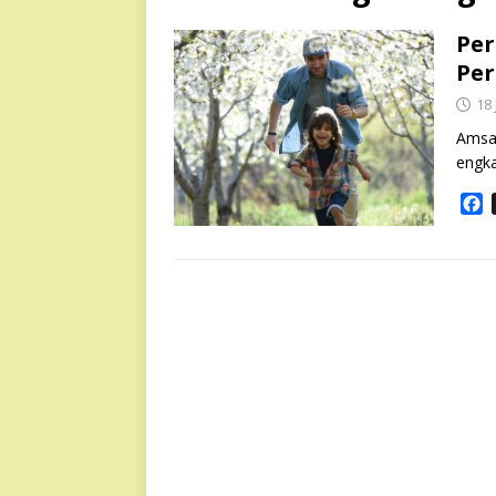
Per
Per
18
Amsal
engka
F
a
c
e
b
o
o
k