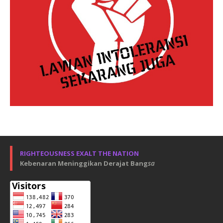
RIGHTEOUSNESS EXALT THE NATION
Kebenaran Meninggikan Derajat Bang
sa