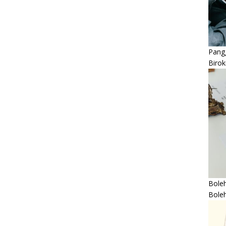
Pangg
Birok
Boleh
Bole