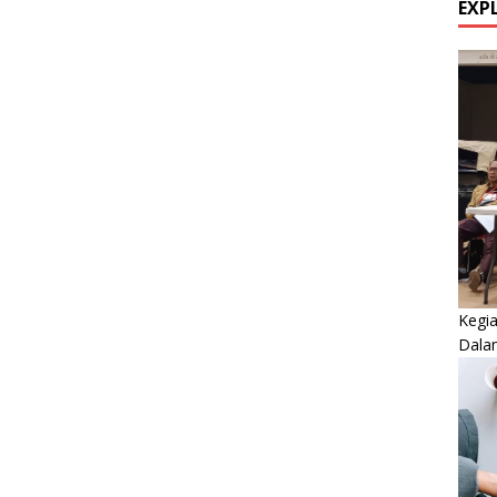
EXP
Kegi
Dala