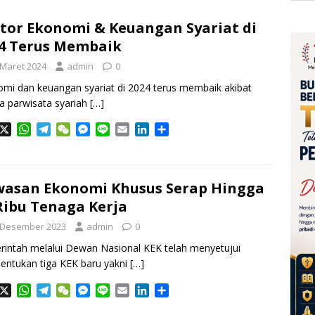
tor Ekonomi & Keuangan Syariat di
4 Terus Membaik
 Maret 2024
admin
0
mi dan keuangan syariat di 2024 terus membaik akibat
ja parwisata syariah
[…]
X
W
T
W
M
L
E
L
S
h
e
e
e
i
m
i
h
a
l
C
s
n
a
n
a
t
e
h
s
e
i
k
r
s
g
a
e
l
e
e
asan Ekonomi Khusus Serap Hingga
A
r
t
n
d
Ribu Tenaga Kerja
p
a
g
I
 Desember 2023
p
m
admin
e
0
n
r
intah melalui Dewan Nasional KEK telah menyetujui
ntukan tiga KEK baru yakni
[…]
X
W
T
W
M
L
E
L
S
h
e
e
e
i
m
i
h