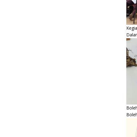
Kegi
Dala
Boleh
Bole