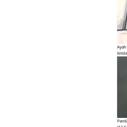
Ayah
Krist
Panda