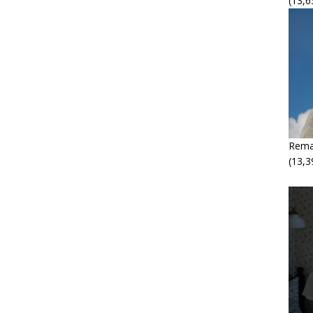
(13,6
Rema
(13,3