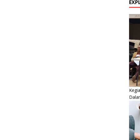
EXP
Kegi
Dala