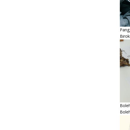
Pangg
Birok
Boleh
Bole