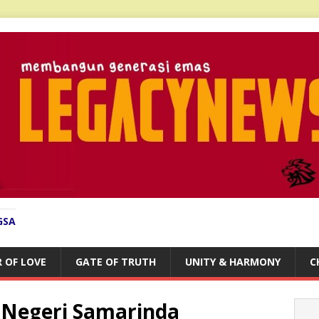
GSA
 OF LOVE
GATE OF TRUTH
UNITY & HARMONY
C
n Negeri Samarinda