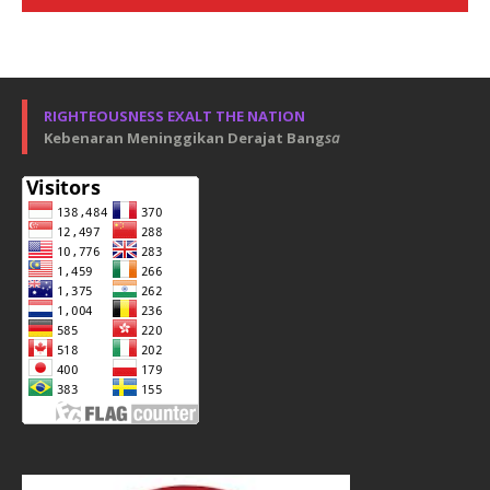
RIGHTEOUSNESS EXALT THE NATION
Kebenaran Meninggikan Derajat Bang
sa