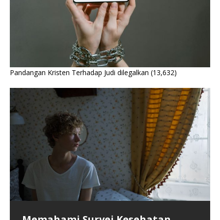
Pandangan Kristen Terhadap Judi dilegalkan
(13,632)
Memahami Survei Kesehatan
Krisis Kesehatan Fisik dan Mental
Kegiatan MKDN Menjadikan Satu