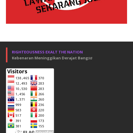
RIGHTEOUSNESS EXALT THE NATION
Kebenaran Meninggikan Derajat Bang
sa