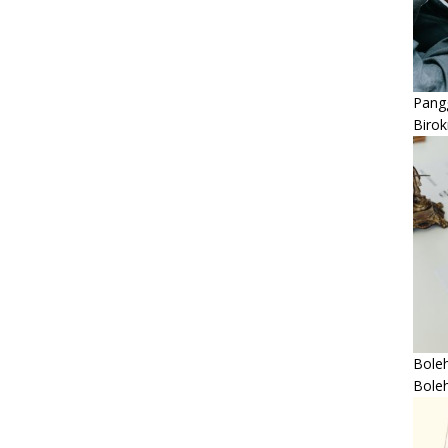
Pangg
Birok
Boleh
Bole