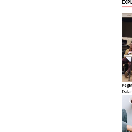
EXP
Kegi
Dala