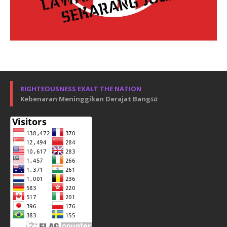
RIGHTEOUSNESS EXALT THE NATION
Kebenaran Meninggikan Derajat Bang
sa