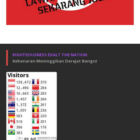
RIGHTEOUSNESS EXALT THE NATION
Kebenaran Meninggikan Derajat Bang
sa