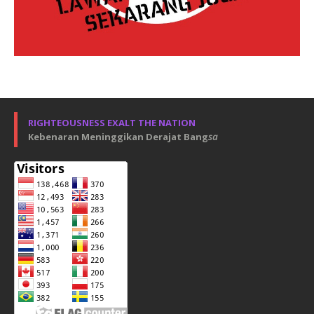
RIGHTEOUSNESS EXALT THE NATION
Kebenaran Meninggikan Derajat Bang
sa