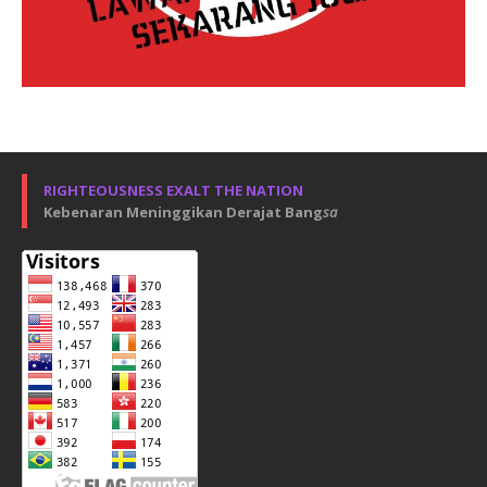
RIGHTEOUSNESS EXALT THE NATION
Kebenaran Meninggikan Derajat Bang
sa