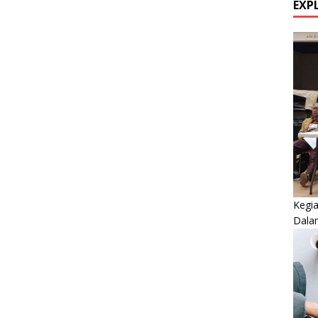
EXP
Kegi
Dala