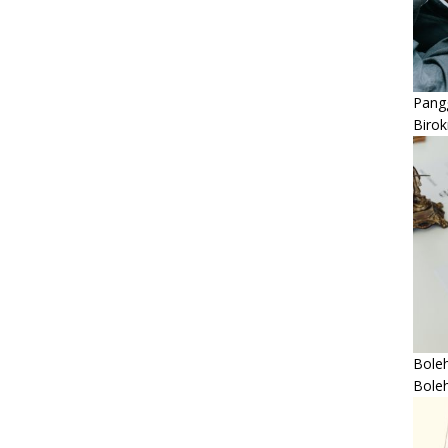
Pangg
Birok
Boleh
Bole