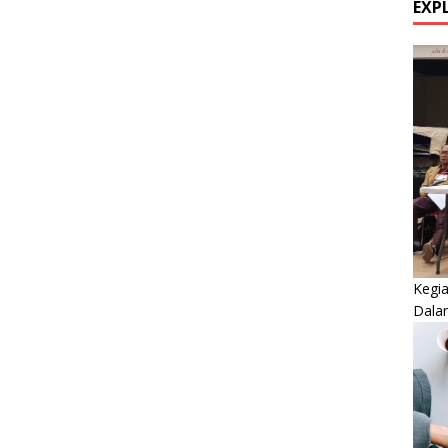
EXP
Kegi
Dala