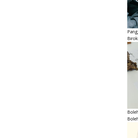
Pangg
Birok
Boleh
Bole