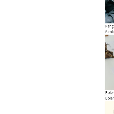
Pangg
Birok
Boleh
Bole