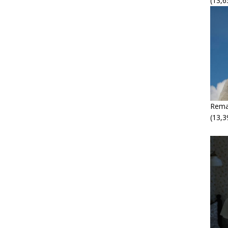
(13,6
Rema
(13,3