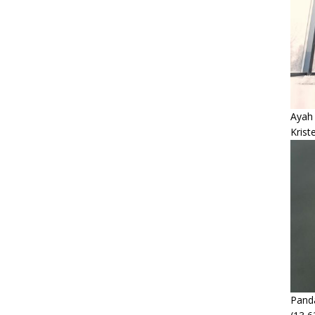
Ayah
Krist
Panda