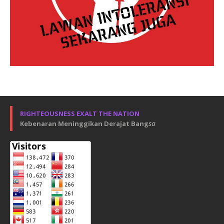
RIGHTEOUSNESS EXALT THE NATION
Kebenaran Meninggikan Derajat Bang
sa