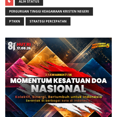
k
ALIH STATUS
p
m
e
n
r
PERGURUAN TINGGI KEAGAMAAN KRISTEN NEGERI
PTKKN
STRATEGI PERCEPATAN