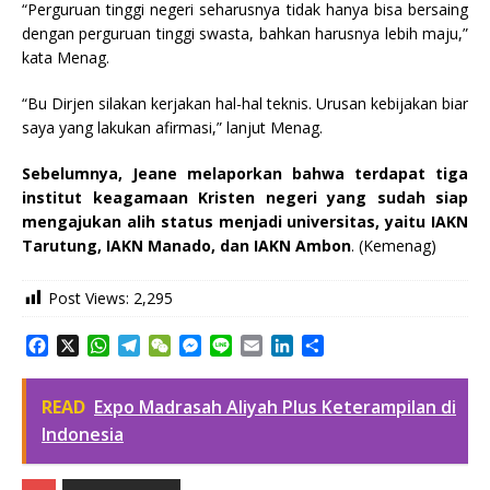
“Perguruan tinggi negeri seharusnya tidak hanya bisa bersaing
dengan perguruan tinggi swasta, bahkan harusnya lebih maju,”
kata Menag.
“Bu Dirjen silakan kerjakan hal-hal teknis. Urusan kebijakan biar
saya yang lakukan afirmasi,” lanjut Menag.
Sebelumnya, Jeane melaporkan bahwa terdapat tiga
institut keagamaan Kristen negeri yang sudah siap
mengajukan alih status menjadi universitas, yaitu IAKN
Tarutung, IAKN Manado, dan IAKN Ambon
. (Kemenag)
Post Views:
2,295
F
X
W
T
W
M
L
E
L
S
a
h
e
e
e
i
m
i
h
c
a
l
C
s
n
a
n
a
READ
Expo Madrasah Aliyah Plus Keterampilan di
e
t
e
h
s
e
i
k
r
b
s
g
a
e
l
e
e
Indonesia
o
A
r
t
n
d
o
p
a
g
I