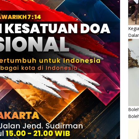
Kegi
Dala
Boleh
Bole