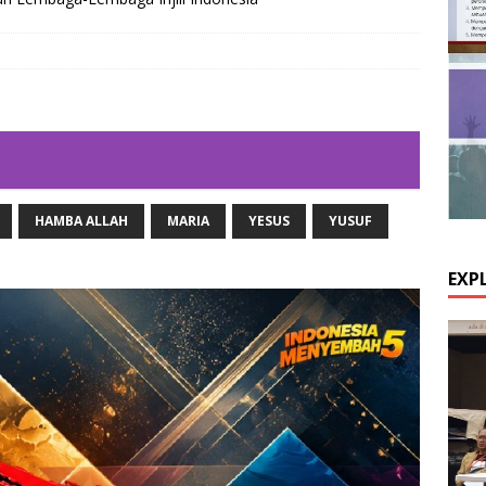
HAMBA ALLAH
MARIA
YESUS
YUSUF
EXP