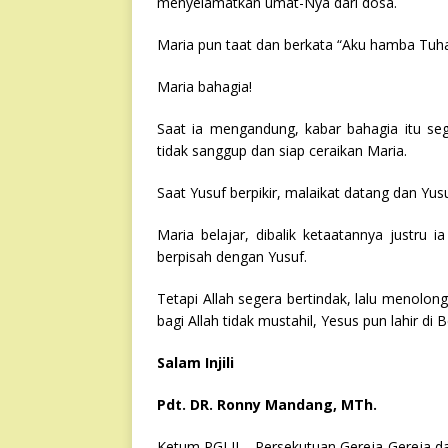
menyelamatkan umat-Nya dari dosa.
Maria pun taat dan berkata “Aku hamba Tuhan
Maria bahagia!
Saat ia mengandung, kabar bahagia itu sege
tidak sanggup dan siap ceraikan Maria.
Saat Yusuf berpikir, malaikat datang dan Y
Maria belajar, dibalik ketaatannya justru 
berpisah dengan Yusuf.
Tetapi Allah segera bertindak, lalu menolon
bagi Allah tidak mustahil, Yesus pun lahir di 
Salam Injili
Pdt. DR. Ronny Mandang, MTh.
Ketum PGLII – Persekutuan Gereja-Gereja d