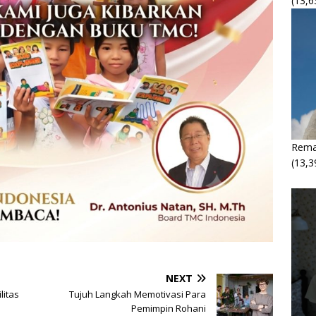
(13,6
Rema
(13,3
NEXT
litas
Tujuh Langkah Memotivasi Para
Pemimpin Rohani