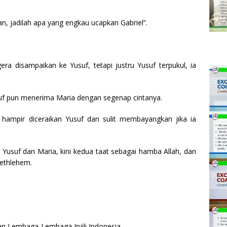
, jadilah apa yang engkau ucapkan Gabriel”.
ra disampaikan ke Yusuf, tetapi justru Yusuf terpukul, ia
usuf pun menerima Maria dengan segenap cintanya.
ia hampir diceraikan Yusuf dan sulit membayangkan jika ia
g Yusuf dan Maria, kini kedua taat sebagai hamba Allah, dan
Bethlehem.
an Lembaga-Lembaga Injili Indonesia