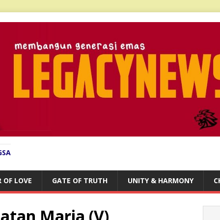
GSA
 OF LOVE
GATE OF TRUTH
UNITY & HARMONY
C
atan Maria (V)