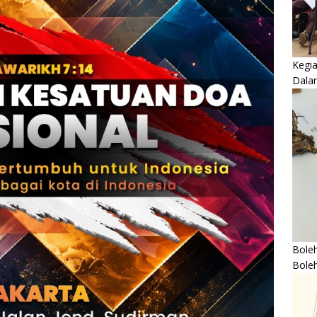
Kegi
Dala
Boleh
Bole