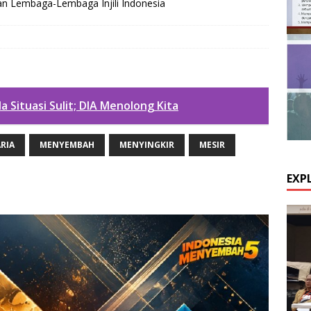
an Lembaga-Lembaga Injili Indonesia
a Situasi Sulit; DIA Menolong Kita
RIA
MENYEMBAH
MENYINGKIR
MESIR
EXP