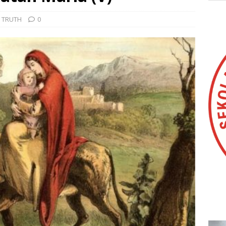
 TRUTH
0