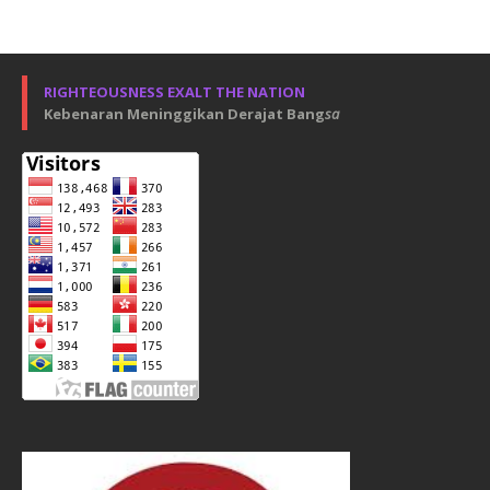
RIGHTEOUSNESS EXALT THE NATION
Kebenaran Meninggikan Derajat Bang
sa