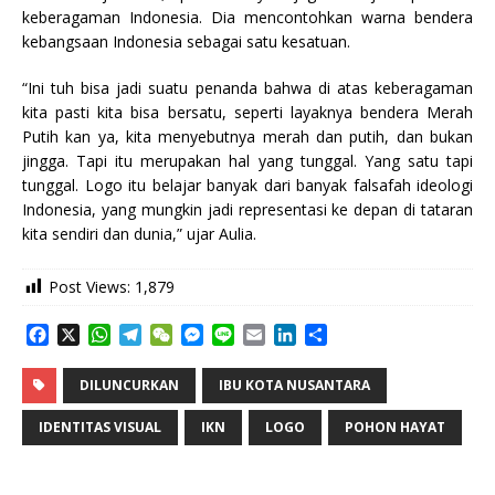
keberagaman Indonesia. Dia mencontohkan warna bendera
kebangsaan Indonesia sebagai satu kesatuan.
“Ini tuh bisa jadi suatu penanda bahwa di atas keberagaman
kita pasti kita bisa bersatu, seperti layaknya bendera Merah
Putih kan ya, kita menyebutnya merah dan putih, dan bukan
jingga. Tapi itu merupakan hal yang tunggal. Yang satu tapi
tunggal. Logo itu belajar banyak dari banyak falsafah ideologi
Indonesia, yang mungkin jadi representasi ke depan di tataran
kita sendiri dan dunia,” ujar Aulia.
Post Views:
1,879
F
X
W
T
W
M
L
E
L
S
a
h
e
e
e
i
m
i
h
c
a
l
C
s
n
a
n
a
DILUNCURKAN
IBU KOTA NUSANTARA
e
t
e
h
s
e
i
k
r
b
s
g
a
e
l
e
e
IDENTITAS VISUAL
IKN
LOGO
POHON HAYAT
o
A
r
t
n
d
o
p
a
g
I
k
p
m
e
n