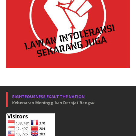
RIGHTEOUSNESS EXALT THE NATION
Kebenaran Meninggikan Derajat Bang
sa