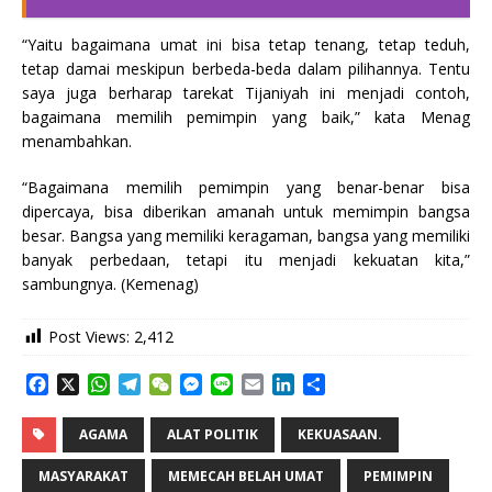
“Yaitu bagaimana umat ini bisa tetap tenang, tetap teduh,
tetap damai meskipun berbeda-beda dalam pilihannya. Tentu
saya juga berharap tarekat Tijaniyah ini menjadi contoh,
bagaimana memilih pemimpin yang baik,” kata Menag
menambahkan.
“Bagaimana memilih pemimpin yang benar-benar bisa
dipercaya, bisa diberikan amanah untuk memimpin bangsa
besar. Bangsa yang memiliki keragaman, bangsa yang memiliki
banyak perbedaan, tetapi itu menjadi kekuatan kita,”
sambungnya. (Kemenag)
Post Views:
2,412
F
X
W
T
W
M
L
E
L
S
a
h
e
e
e
i
m
i
h
c
a
l
C
s
n
a
n
a
AGAMA
ALAT POLITIK
KEKUASAAN.
e
t
e
h
s
e
i
k
r
b
s
g
a
e
l
e
e
MASYARAKAT
MEMECAH BELAH UMAT
PEMIMPIN