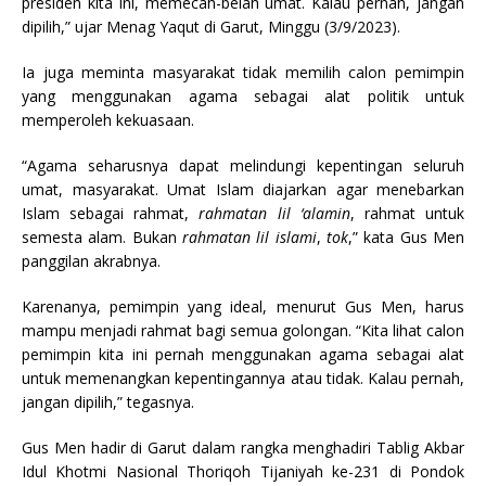
presiden kita ini, memecah-belah umat. Kalau pernah, jangan
dipilih,” ujar Menag Yaqut di Garut, Minggu (3/9/2023).
Ia juga meminta masyarakat tidak memilih calon pemimpin
yang menggunakan agama sebagai alat politik untuk
memperoleh kekuasaan.
“Agama seharusnya dapat melindungi kepentingan seluruh
umat, masyarakat. Umat Islam diajarkan agar menebarkan
Islam sebagai rahmat,
rahmatan lil ‘alamin
, rahmat untuk
semesta alam. Bukan
rahmatan lil islami
,
tok
,” kata Gus Men
panggilan akrabnya.
Karenanya, pemimpin yang ideal, menurut Gus Men, harus
mampu menjadi rahmat bagi semua golongan. “Kita lihat calon
pemimpin kita ini pernah menggunakan agama sebagai alat
untuk memenangkan kepentingannya atau tidak. Kalau pernah,
jangan dipilih,” tegasnya.
Gus Men hadir di Garut dalam rangka menghadiri Tablig Akbar
Idul Khotmi Nasional Thoriqoh Tijaniyah ke-231 di Pondok