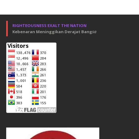
RIGHTEOUSNESS EXALT THE NATION
Kebenaran Meninggikan Derajat Bang
sa