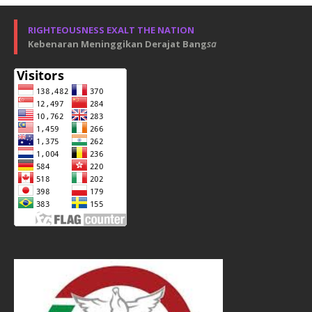
RIGHTEOUSNESS EXALT THE NATION
Kebenaran Meninggikan Derajat Bang
sa