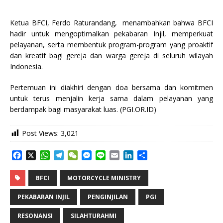
Ketua BFCI, Ferdo Raturandang, menambahkan bahwa BFCI
hadir untuk mengoptimalkan pekabaran Injil, memperkuat
pelayanan, serta membentuk program-program yang proaktif
dan kreatif bagi gereja dan warga gereja di seluruh wilayah
Indonesia.
Pertemuan ini diakhiri dengan doa bersama dan komitmen
untuk terus menjalin kerja sama dalam pelayanan yang
berdampak bagi masyarakat luas. (PGI.OR.ID)
Post Views:
3,021
F
X
W
T
W
M
L
E
L
S
a
h
e
e
e
i
m
i
h
c
a
l
C
s
n
a
n
a
BFCI
MOTORCYCLE MINISTRY
e
t
e
h
s
e
i
k
r
b
s
g
a
e
l
e
e
PEKABARAN INJIL
PENGINJILAN
PGI
o
A
r
t
n
d
o
p
a
g
I
RESONANSI
SILAHTURAHMI