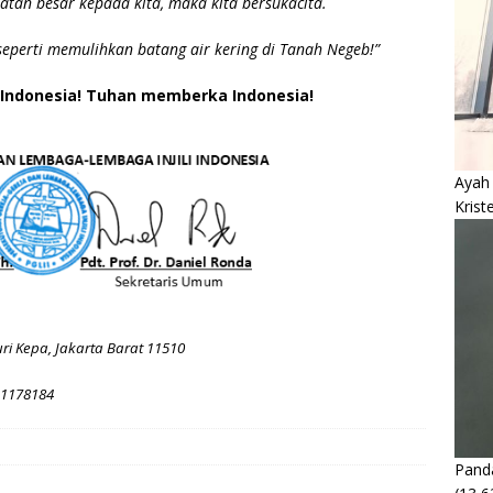
tan besar kepada kita, maka kita bersukacita.
eperti memulihkan batang air kering di Tanah Negeb!”
 Indonesia! Tuhan memberka Indonesia!
Ayah
Krist
ri Kepa, Jakarta Barat 11510
11178184
Panda