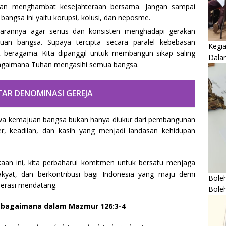
dan menghambat kesejahteraan bersama. Jangan sampai
angsa ini yaitu korupsi, kolusi, dan neposme.
jarannya agar serius dan konsisten menghadapi gerakan
uan bangsa. Supaya tercipta secara paralel kebebasan
Kegi
beragama. Kita dipanggil untuk membangun sikap saling
Dala
agaimana Tuhan mengasihi semua bangsa.
R DENOMINASI GEREJA
bahwa kemajuan bangsa bukan hanya diukur dari pembangunan
ter, keadilan, dan kasih yang menjadi landasan kehidupan
an ini, kita perbaharui komitmen untuk bersatu menjaga
akyat, dan berkontribusi bagi Indonesia yang maju demi
Boleh
erasi mendatang.
Bole
ebagaimana dalam Mazmur 126:3-4