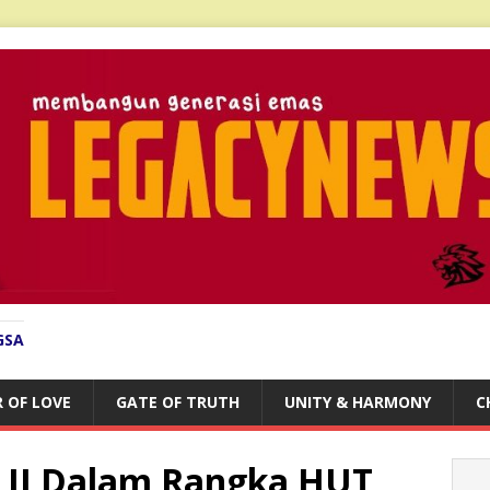
GSA
 OF LOVE
GATE OF TRUTH
UNITY & HARMONY
C
LII Dalam Rangka HUT