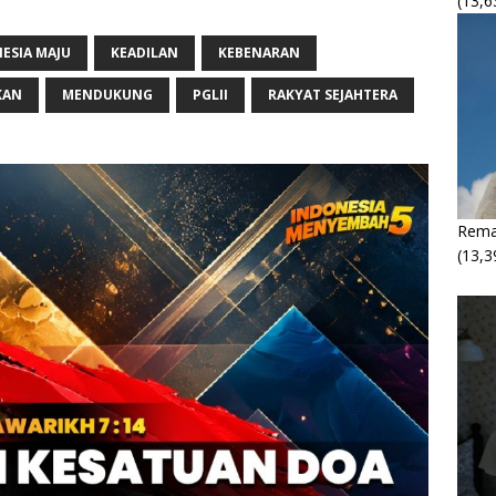
(13,6
ESIA MAJU
KEADILAN
KEBENARAN
KAN
MENDUKUNG
PGLII
RAKYAT SEJAHTERA
Rema
(13,3