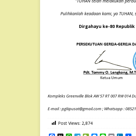
“TUHAN telah melakukan perbua
Pulihkanlah keadaan kami, ya TUHAN, s
Dirgahayu ke-80 Republik
Kompleks Greenville Blok AW 57 RT 007 RW 014 Du
E-mail : pgliipusat@gmail.com ; Whatsapp : 0852
Post Views:
2,874