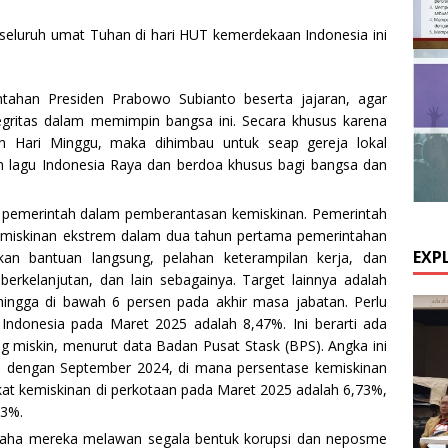
eluruh umat Tuhan di hari HUT kemerdekaan Indonesia ini
han Presiden Prabowo Subianto beserta jajaran, agar
tegritas dalam memimpin bangsa ini. Secara khusus karena
n Hari Minggu, maka dihimbau untuk seap gereja lokal
lagu Indonesia Raya dan berdoa khusus bagi bangsa dan
emerintah dalam pemberantasan kemiskinan. Pemerintah
emiskinan ekstrem dalam dua tahun pertama pemerintahan
EXP
an bantuan langsung, pelahan keterampilan kerja, dan
erkelanjutan, dan lain sebagainya. Target lainnya adalah
ingga di bawah 6 persen pada akhir masa jabatan. Perlu
 Indonesia pada Maret 2025 adalah 8,47%. Ini berarti ada
ng miskin, menurut data Badan Pusat Stask (BPS). Angka ini
 dengan September 2024, di mana persentase kemiskinan
gkat kemiskinan di perkotaan pada Maret 2025 adalah 6,73%,
03%.
saha mereka melawan segala bentuk korupsi dan neposme