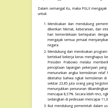
Dalam semangat itu, maka PGLII mengajak s
untuk:
Mendoakan dan mendukung pemerinta
diberikan hikmat, keberanian, dan in
hari kemerdekaan bertepatan denga
mengajak semua jemaat menyanyikan 
negara.
Mendukung dan mendoakan program p
bertekad bekerja keras menghapus k
Presiden Prabowo melalui memberik
penciptaan lapangan pekerjaan yang b
menurunkan angka kemiskinan relaf h
diketahui bahwa ngkat kemiskinan di
sekitar 23,85 juta orang yang tergolo
menunjukkan penurunan dibandingkan
mencapai 8,57%. Secara lebih rinci, n
sedangkan di pedesaan mencapai 11,
Ikut mendukung pemerintah dalam u