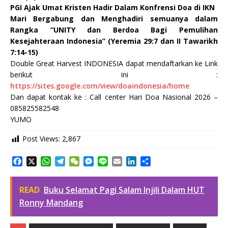
PGI Ajak Umat Kristen Hadir Dalam Konfrensi Doa di IKN
Mari Bergabung dan Menghadiri semuanya dalam
Rangka “UNITY dan Berdoa Bagi Pemulihan
Kesejahteraan Indonesia” (Yeremia 29:7 dan II Tawarikh
7:14-15)
Double Great Harvest INDONESIA dapat mendaftarkan ke Link
berikut ini :
https://sites.google.com/view/doaindonesia/home
Dan dapat kontak ke : Call center Hari Doa Nasional 2026 –
085825582548
YUMO
Post Views:
2,867
F
X
W
T
W
M
L
E
L
S
a
h
e
e
e
i
m
i
h
c
a
l
C
s
n
a
n
a
READ
Buku Selamat Pagi Salam Injili Dalam HUT
e
t
e
h
s
e
i
k
r
b
s
g
a
e
l
e
e
Ronny Mandang
o
A
r
t
n
d
o
p
a
g
I