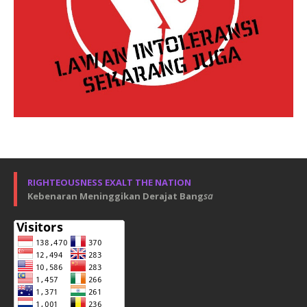
RIGHTEOUSNESS EXALT THE NATION
Kebenaran Meninggikan Derajat Bang
sa