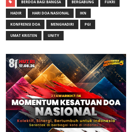
k
BERDOA BAGI BANGSA
p
m
e
BERGABUNG
n
FUKRI
r
HADIR
HARI DOA NASIONAL
IKN
KONFRENSI DOA
MENGHADIRI
PGI
UMAT KRISTEN
UNITY