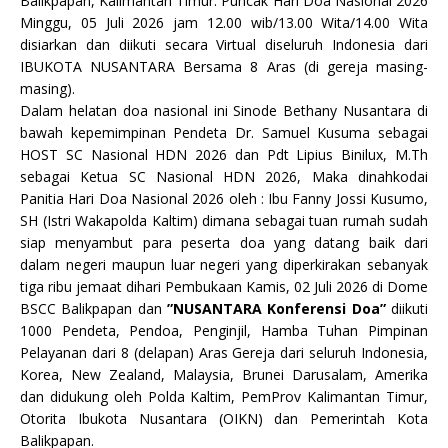
Balikpapan, Kalimantan Timur. Puncak Hari Doa Nasional 2026
Minggu, 05 Juli 2026 jam 12.00 wib/13.00 Wita/14.00 Wita
disiarkan dan diikuti secara Virtual diseluruh Indonesia dari
IBUKOTA NUSANTARA Bersama 8 Aras (di gereja masing-
masing).
Dalam helatan doa nasional ini Sinode Bethany Nusantara di
bawah kepemimpinan Pendeta Dr. Samuel Kusuma sebagai
HOST SC Nasional HDN 2026 dan Pdt Lipius Binilux, M.Th
sebagai Ketua SC Nasional HDN 2026, Maka dinahkodai
Panitia Hari Doa Nasional 2026 oleh : Ibu Fanny Jossi Kusumo,
SH (Istri Wakapolda Kaltim) dimana sebagai tuan rumah sudah
siap menyambut para peserta doa yang datang baik dari
dalam negeri maupun luar negeri yang diperkirakan sebanyak
tiga ribu jemaat dihari Pembukaan Kamis, 02 Juli 2026 di Dome
BSCC Balikpapan dan
”NUSANTARA Konferensi Doa”
diikuti
1000 Pendeta, Pendoa, Penginjil, Hamba Tuhan Pimpinan
Pelayanan dari 8 (delapan) Aras Gereja dari seluruh Indonesia,
Korea, New Zealand, Malaysia, Brunei Darusalam, Amerika
dan didukung oleh Polda Kaltim, PemProv Kalimantan Timur,
Otorita Ibukota Nusantara (OIKN) dan Pemerintah Kota
Balikpapan.