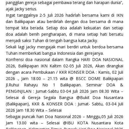
panggilan gereja sebagai pembawa terang dan harapan dunia”,
ajak Jacky serius.
Ingat tanggalnya 2-5 Juli 2026 hadirlah bersama kami di IKN
dan Balikpapan atau berdirlah dengan doa bersama di mana
tempat kita berada. Setiap doa adalah kekuatan dan setiap
doa adalah benih pengharapan, di mana setiap hati bersatu
menjadi saksi Tuhan di tengah bangsa kata Jacky.
Sekali lagi jacky mengajak mari berdiri untuk berdoa bersama
Tuhan memberkati bangsa Indonesia dan gerejanya.
Konfrensi doa nasional dalam Rangka HARI DOA NASIONAL
2026, Balikpapan IKN Kaltim 02-05 Juli 2026, Akan dirangkai
dengan acara Pembukaan / KKR KONSER DOA : Kamis, 02 Juli
2026 ., Jam 18.00 – 21.15 wita @ BSCC DOME Balikpapan
Jl.Ruhui Rahayu No 1 Balikpapan. Seminar DOA &
PENGINJILAN : Jumat-Sabtu 03-04 Juli 2026 Jam 08.30 Wita –
Selesai di Gereja Segala Bangsa @Bukit Doa Nusantara
(Balikpapan), KKR & KONSER DOA : Jumat- Sabtu, 03-04 Juli
2026 Jam 18.30 Wita – Selesai
Sebagai puncak hari Doa Nasional 2026 – Minggu,05 Juli 2026
Jam 13.00 wita – Selesai @IBU KOTA Nusantara Kota