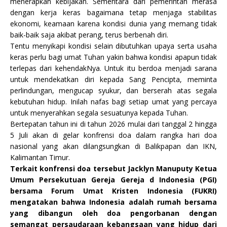
menerapkan kebijakan. Sementara dari pemerintah merasa
dengan kerja keras bagaimana tetap menjaga stabilitas
ekonomi, keamaan karena kondisi dunia yang memang tidak
baik-baik saja akibat perang, terus berbenah diri.
Tentu menyikapi kondisi selain dibutuhkan upaya serta usaha
keras perlu bagi umat Tuhan yakin bahwa kondisi apapun tidak
terlepas dari kehendakNya. Untuk itu berdoa menjadi sarana
untuk mendekatkan diri kepada Sang Pencipta, meminta
perlindungan, mengucap syukur, dan berserah atas segala
kebutuhan hidup. Inilah nafas bagi setiap umat yang percaya
untuk menyerahkan segala sesuatunya kepada Tuhan.
Bertepatan tahun ini di tahun 2026 mulai dari tanggal 2 hingga
5 Juli akan di gelar konfrensi doa dalam rangka hari doa
nasional yang akan dilangsungkan di Balikpapan dan IKN,
Kalimantan Timur.
Terkait konfrensi doa tersebut Jacklyn Manuputy Ketua
Umum Persekutuan Gereja Gereja d Indonesia (PGI)
bersama Forum Umat Kristen Indonesia (FUKRI)
mengatakan bahwa Indonesia adalah rumah bersama
yang dibangun oleh doa pengorbanan dengan
semangat persaudaraan kebangsaan yang hidup dari