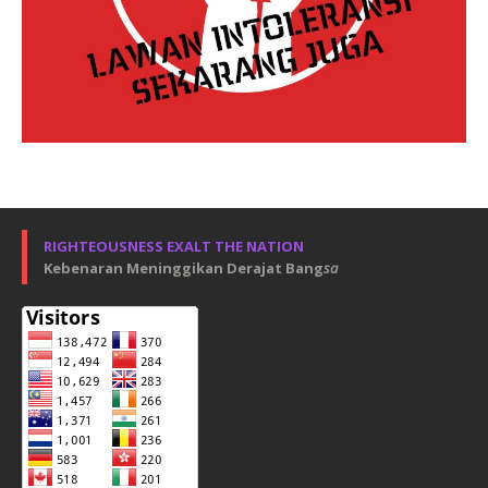
RIGHTEOUSNESS EXALT THE NATION
Kebenaran Meninggikan Derajat Bang
sa