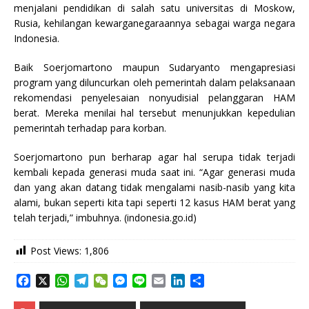
menjalani pendidikan di salah satu universitas di Moskow,
Rusia, kehilangan kewarganegaraannya sebagai warga negara
Indonesia.
Baik Soerjomartono maupun Sudaryanto mengapresiasi
program yang diluncurkan oleh pemerintah dalam pelaksanaan
rekomendasi penyelesaian nonyudisial pelanggaran HAM
berat. Mereka menilai hal tersebut menunjukkan kepedulian
pemerintah terhadap para korban.
Soerjomartono pun berharap agar hal serupa tidak terjadi
kembali kepada generasi muda saat ini. “Agar generasi muda
dan yang akan datang tidak mengalami nasib-nasib yang kita
alami, bukan seperti kita tapi seperti 12 kasus HAM berat yang
telah terjadi,” imbuhnya. (indonesia.go.id)
Post Views:
1,806
F
X
W
T
W
M
L
E
L
S
a
h
e
e
e
i
m
i
h
c
a
l
C
s
n
a
n
a