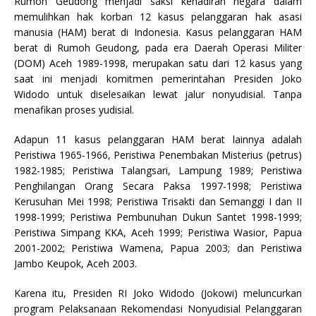
Rumoh Geudong menjadi saksi kehadiran negara dalam
memulihkan hak korban 12 kasus pelanggaran hak asasi
manusia (HAM) berat di Indonesia. Kasus pelanggaran HAM
berat di Rumoh Geudong, pada era Daerah Operasi Militer
(DOM) Aceh 1989-1998, merupakan satu dari 12 kasus yang
saat ini menjadi komitmen pemerintahan Presiden Joko
Widodo untuk diselesaikan lewat jalur nonyudisial. Tanpa
menafikan proses yudisial.
Adapun 11 kasus pelanggaran HAM berat lainnya adalah
Peristiwa 1965-1966, Peristiwa Penembakan Misterius (petrus)
1982-1985; Peristiwa Talangsari, Lampung 1989; Peristiwa
Penghilangan Orang Secara Paksa 1997-1998; Peristiwa
Kerusuhan Mei 1998; Peristiwa Trisakti dan Semanggi I dan II
1998-1999; Peristiwa Pembunuhan Dukun Santet 1998-1999;
Peristiwa Simpang KKA, Aceh 1999; Peristiwa Wasior, Papua
2001-2002; Peristiwa Wamena, Papua 2003; dan Peristiwa
Jambo Keupok, Aceh 2003.
Karena itu, Presiden RI Joko Widodo (Jokowi) meluncurkan
program Pelaksanaan Rekomendasi Nonyudisial Pelanggaran