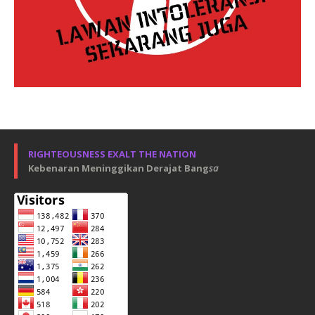
RIGHTEOUSNESS EXALT THE NATION
Kebenaran Meninggikan Derajat Bang
sa