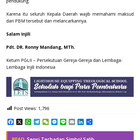
pendukung.
Karena itu seluruh Kepala Daerah wajib memahami maksud
dari PBM tersebut dan melancarkannya.
Salam Injili
Pdt. DR. Ronny Mandang, MTh.
Ketum PGLII – Persekutuan Gereja-Gereja dan Lembaga-
Lembaga Injili Indonesia
Post Views:
1,796
F
X
W
T
W
M
L
E
L
S
a
h
e
e
e
i
m
i
h
c
a
l
C
s
n
a
n
a
READ
Sensi Terhadap Simbol Salib