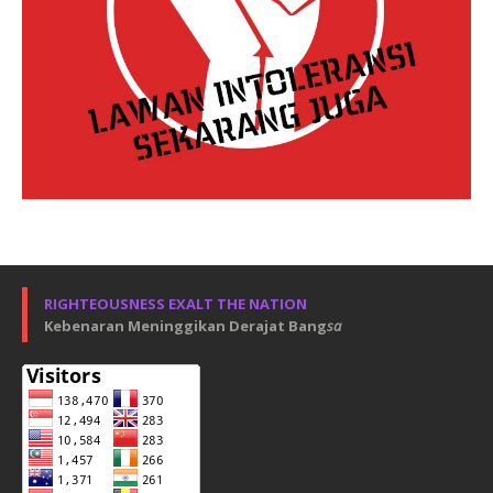
RIGHTEOUSNESS EXALT THE NATION
Kebenaran Meninggikan Derajat Bang
sa