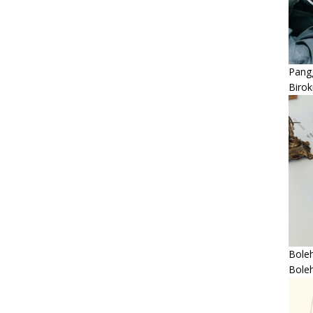
Pangg
Birok
Boleh
Bole