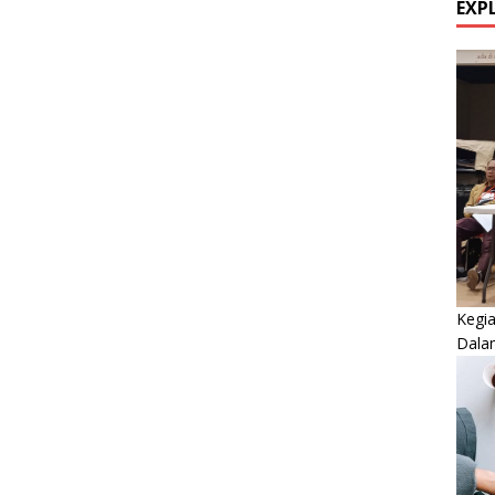
EXP
Kegi
Dala