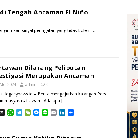
 di Tengah Ancaman El Niño
engirimkan sinyal peringatan yang tidak boleh
[…]
tawan Dilarang Peliputan
estigasi Merupakan Ancaman
 Mei 2024
admin
0
ta, legacynews.id – Berita mengejutkan kalangan Pers
an masyarakat awam. Ada apa
[…]
X
W
T
W
M
L
E
L
S
h
e
e
e
i
m
i
h
a
l
C
s
n
a
n
a
t
e
h
s
e
i
k
r
s
g
a
e
l
e
e