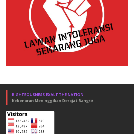
RIGHTEOUSNESS EXALT THE NATION
Kebenaran Meninggikan Derajat Bang
sa