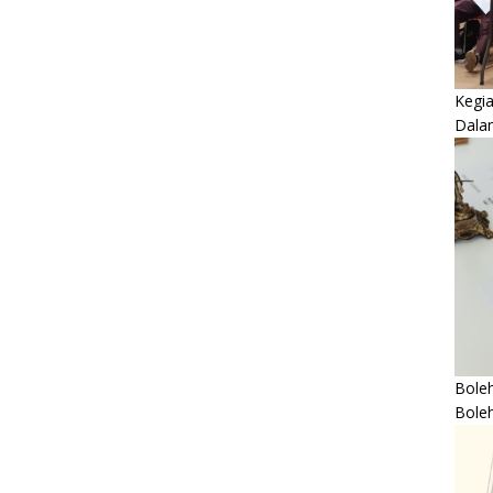
Kegi
Dala
Boleh
Bole