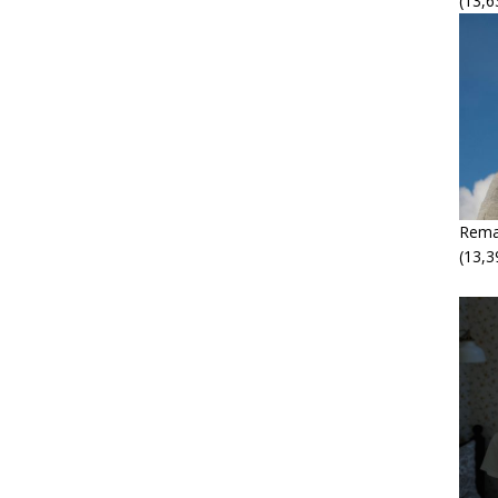
(13,6
Rema
(13,3