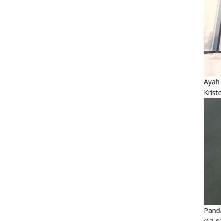
Ayah
Krist
Panda