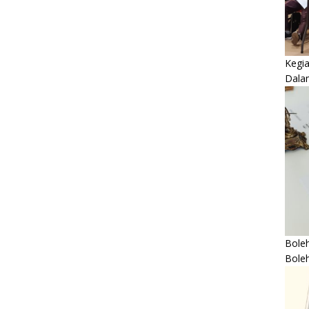
Kegi
Dala
Boleh
Bole