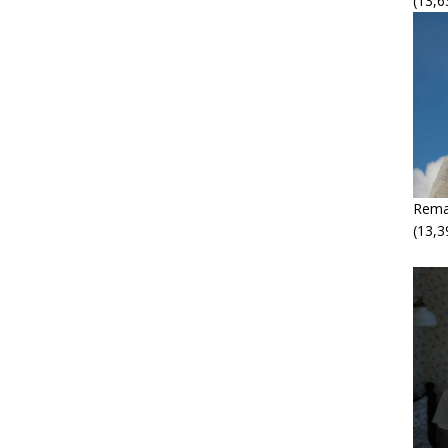
(13,6
Rema
(13,3