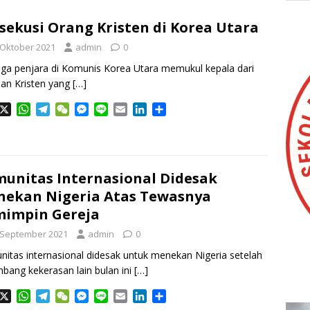
sekusi Orang Kristen di Korea Utara
 Oktober 2021
admin
0
ga penjara di Komunis Korea Utara memukul kepala dari
an Kristen yang
[…]
X
W
T
W
M
L
E
L
S
h
e
e
e
i
m
i
h
a
l
C
s
n
a
n
a
t
e
h
s
e
i
k
r
s
g
a
e
l
e
e
unitas Internasional Didesak
A
r
t
n
d
p
a
g
I
ekan Nigeria Atas Tewasnya
p
m
e
n
impin Gereja
r
 September 2021
admin
0
itas internasional didesak untuk menekan Nigeria setelah
bang kekerasan lain bulan ini
[…]
X
W
T
W
M
L
E
L
S