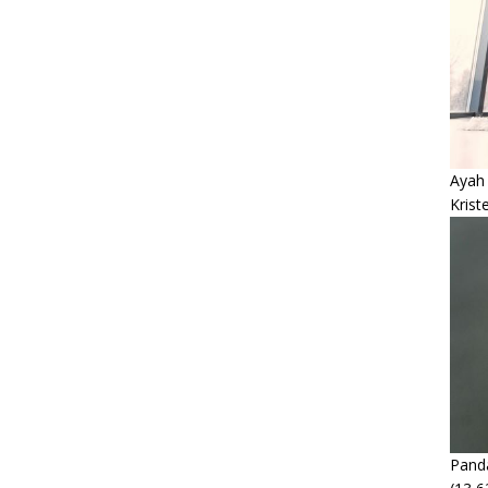
Ayah
Krist
Panda